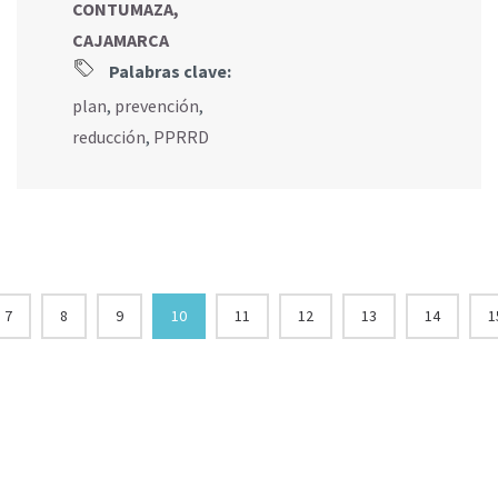
CONTUMAZA,
CAJAMARCA
Palabras clave:
plan
,
prevención
,
reducción
,
PPRRD
7
8
9
10
11
12
13
14
1