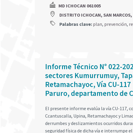
MD ICHOCAN 061005
DISTRITO ICHOCAN, SAN MARCOS
Palabras clave:
plan
,
prevención
,
r
Informe Técnico N° 022-20
sectores Kumurrumuy, Tapa
Retamachayoc, Vía CU-117 P
Paruro, departamento de 
El presente informe evalúa la vía CU-117, 
Ccantuscalla, Upina, Retamachayoc y Limacpa
derrumbes y deslizamientos ocurridos durant
seguridad física de dicha vía e interrumpe el