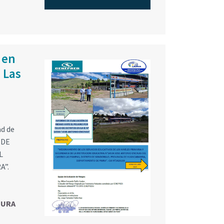
 en
 Las
ad de
 DE
L
A”.
IURA