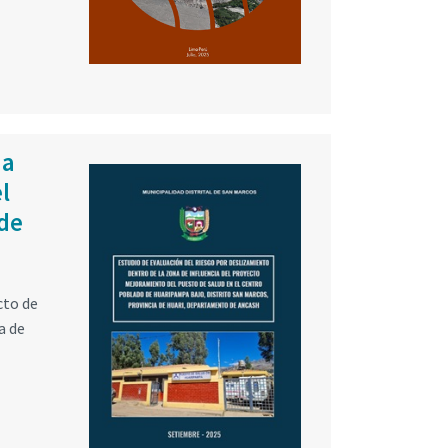
na
l
 de
cto de
a de