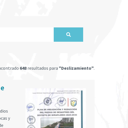
ncontrado
648
resultados para
"Deslizamiento"
.
de
edios
ocas y
de