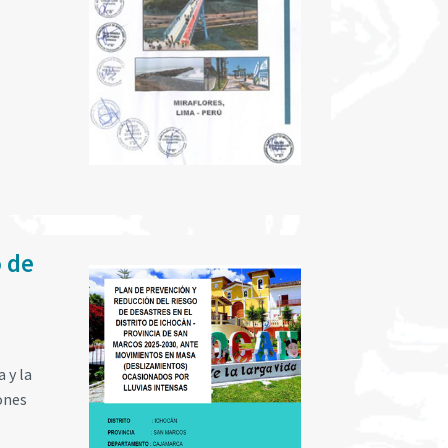
o de
 y la
ones