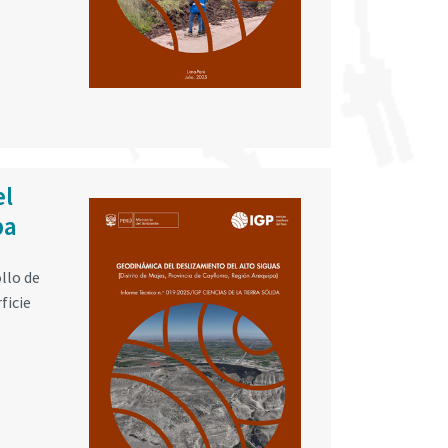
el
pa
llo de
ficie