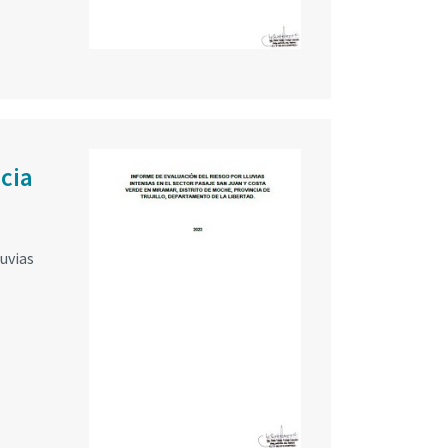
cia
luvias