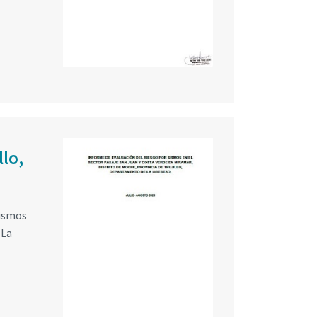
llo,
sismos
 La