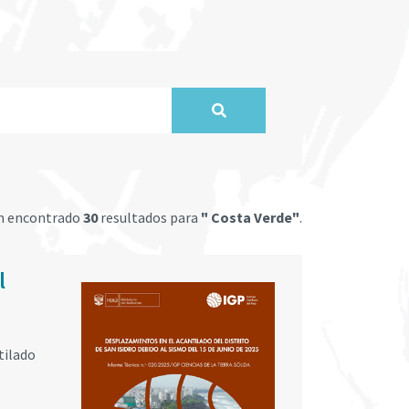
n encontrado
30
resultados para
" Costa Verde"
.
l
tilado