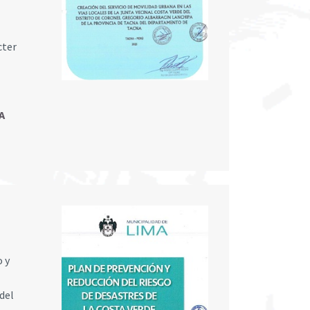
cter
A
o y
del