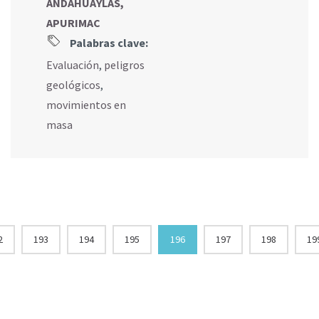
ANDAHUAYLAS,
APURIMAC
Palabras clave:
Evaluación
,
peligros
geológicos
,
movimientos en
masa
2
193
194
195
196
197
198
19