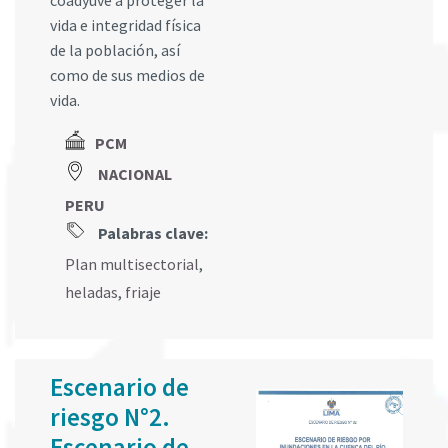
coadyuve a proteger la
vida e integridad física
de la población, así
como de sus medios de
vida.
PCM
NACIONAL
PERU
Palabras clave:
Plan multisectorial
,
heladas
,
friaje
Escenario de
riesgo N°2.
Escenario de