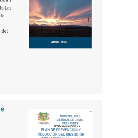
cos en
la Las
de
 del
de