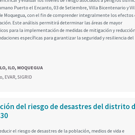
tificar y evaluar los niveles de riesgo asociados a peligros sísmi
ano Puerto el Encanto, 03 de Setiembre, Villa Bicentenario y Vil
de Moquegua, con el fin de comprender integralmente los efectos 
ción. Este análisis permitirá determinar las áreas de mayor
nicos para la implementación de medidas de mitigación y reducción
ciones específicas para garantizar la seguridad y resiliencia del
 ILO, ILO, MOQUEGUA
go
,
EVAR
,
SIGRID
ión del riesgo de desastres del distrito 
030
educir el riesgo de desastres de la población, medios de vida e