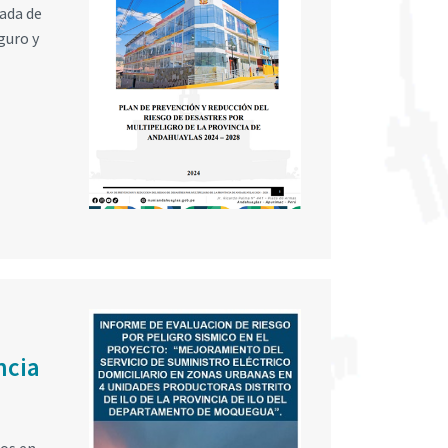
cada de
guro y
ncia