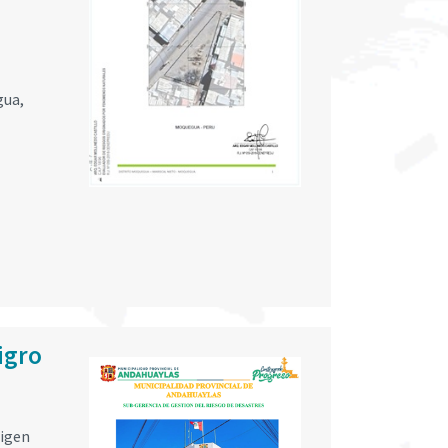
gua,
,
igro
rigen