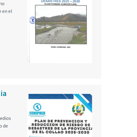
omo
e en el
cia
medios
o de