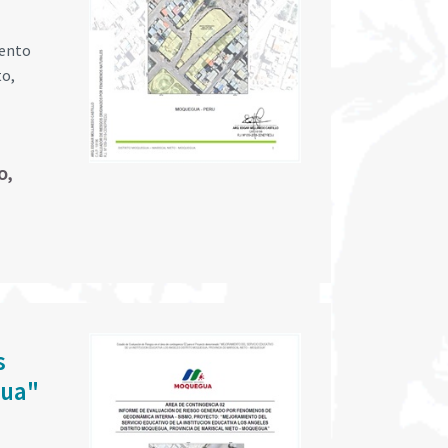
iento
to,
O,
s
gua"