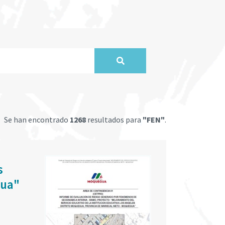
Se han encontrado
1268
resultados para
"FEN"
.
s
gua"